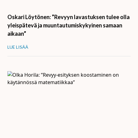
Oskari Löytönen: ”Revyyn lavastuksen tulee olla
yleispätevä ja muuntautumiskykyinen samaan
aikaan”
LUE LISÄÄ