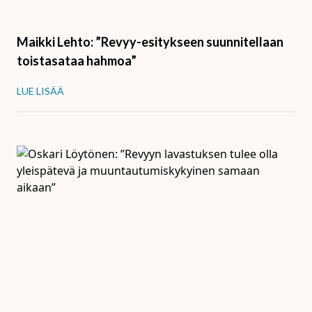
Maikki Lehto: ”Revyy-esitykseen suunnitellaan
toistasataa hahmoa”
LUE LISÄÄ