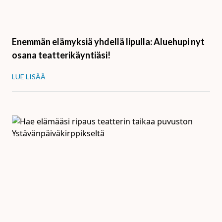
Enemmän elämyksiä yhdellä lipulla: Aluehupi nyt
osana teatterikäyntiäsi!
LUE LISÄÄ