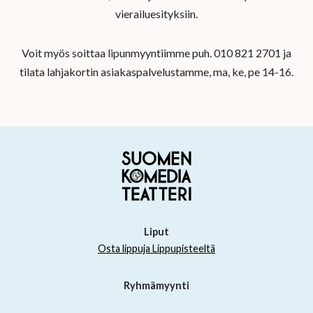
vierailuesityksiin.
Voit myös soittaa lipunmyyntiimme puh. 010 821 2701 ja
tilata lahjakortin asiakaspalvelustamme, ma, ke, pe 14-16.
Liput
Osta lippuja Lippupisteeltä
Ryhmämyynti