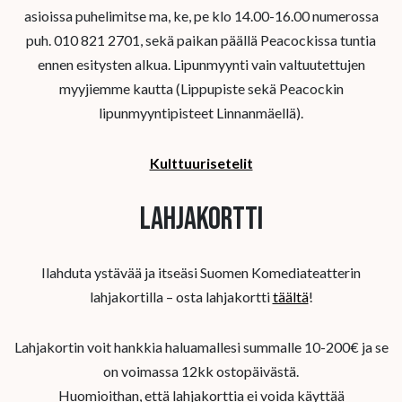
asioissa puhelimitse ma, ke, pe klo 14.00-16.00 numerossa
puh. 010 821 2701, sekä paikan päällä Peacockissa tuntia
ennen esitysten alkua. Lipunmyynti vain valtuutettujen
myyjiemme kautta (Lippupiste sekä Peacockin
lipunmyyntipisteet Linnanmäellä).
Kulttuurisetelit
Lahjakortti
Ilahduta ystävää ja itseäsi Suomen Komediateatterin
lahjakortilla – osta lahjakortti
täältä
!
Lahjakortin voit hankkia haluamallesi summalle 10-200€ ja se
on voimassa 12kk ostopäivästä.
Huomioithan, että lahjakorttia ei voida käyttää