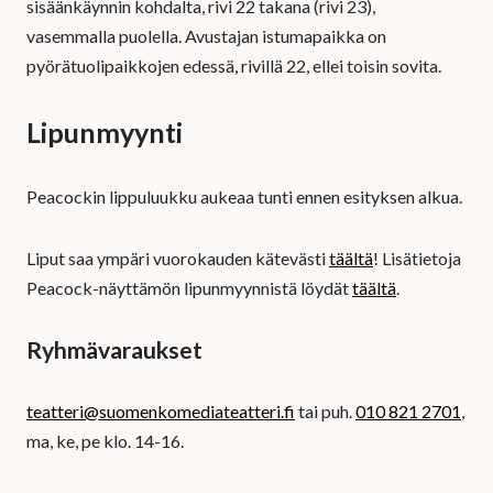
sisäänkäynnin kohdalta, rivi 22 takana (rivi 23),
vasemmalla puolella. Avustajan istumapaikka on
pyörätuolipaikkojen edessä, rivillä 22, ellei toisin sovita.
Lipunmyynti
Peacockin lippuluukku aukeaa tunti ennen esityksen alkua.
Liput saa ympäri vuorokauden kätevästi
täältä
! Lisätietoja
Peacock-näyttämön lipunmyynnistä löydät
täältä
.
Ryhmävaraukset
teatteri@suomenkomediateatteri.fi
tai puh.
010 821 2701
,
ma, ke, pe klo. 14-16.