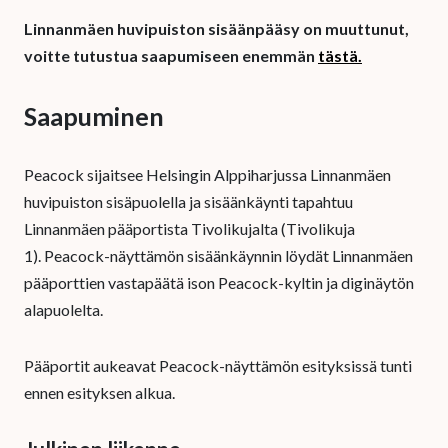
Linnanmäen huvipuiston sisäänpääsy on muuttunut,
voitte tutustua saapumiseen enemmän
tästä.
Saapuminen
Peacock sijaitsee Helsingin Alppiharjussa Linnanmäen
huvipuiston sisäpuolella ja sisäänkäynti tapahtuu
Linnanmäen pääportista Tivolikujalta (Tivolikuja
1). Peacock-näyttämön sisäänkäynnin löydät Linnanmäen
pääporttien vastapäätä ison Peacock-kyltin ja diginäytön
alapuolelta.
Pääportit aukeavat Peacock-näyttämön esityksissä tunti
ennen esityksen alkua.