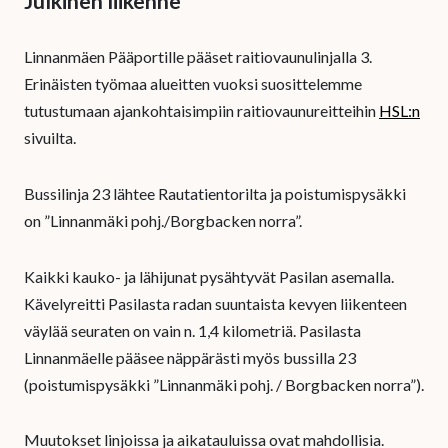
Julkinen liikenne
Linnanmäen Pääportille pääset raitiovaunulinjalla 3.
Erinäisten työmaa alueitten vuoksi suosittelemme
tutustumaan ajankohtaisimpiin raitiovaunureitteihin
HSL:n
sivuilta.
Bussilinja 23 lähtee Rautatientorilta ja poistumispysäkki
on ”Linnanmäki pohj./Borgbacken norra”.
Kaikki kauko- ja lähijunat pysähtyvät Pasilan asemalla.
Kävelyreitti Pasilasta radan suuntaista kevyen liikenteen
väylää seuraten on vain n. 1,4 kilometriä. Pasilasta
Linnanmäelle pääsee näppärästi myös bussilla 23
(poistumispysäkki ”Linnanmäki pohj. / Borgbacken norra”).
Muutokset linjoissa ja aikatauluissa ovat mahdollisia.