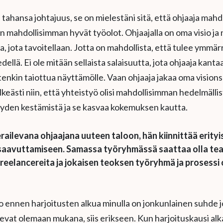
ä tahansa johtajuus, se on mielestäni sitä, että ohjaaja mahd
 mahdollisimman hyvät työolot. Ohjaajalla on oma visio ja 
 jota tavoitellaan. Jotta on mahdollista, että tulee ymmärr
dellä. Ei ole mitään sellaista salaisuutta, jota ohjaaja kantaa
tenkin taiottua näyttämölle. Vaan ohjaaja jakaa oma visionsa
eästi niin, että yhteistyö olisi mahdollisimman hedelmällis
yyden kestämistä ja se kasvaa kokemuksen kautta.
railevana ohjaajana uuteen taloon, hän kiinnittää erity
saavuttamiseen. Samassa työryhmässä saattaa olla teat
freelancereita ja jokaisen teoksen työryhmä ja prosessi
 jo ennen harjoitusten alkua minulla on jonkunlainen suhde 
levat olemaan mukana, siis erikseen. Kun harjoituskausi alk