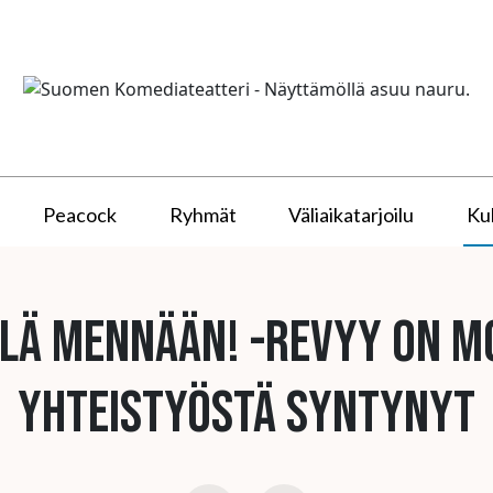
Peacock
Ryhmät
Väliaikatarjoilu
Kul
llä mennään! -revyy on 
yhteistyöstä syntynyt