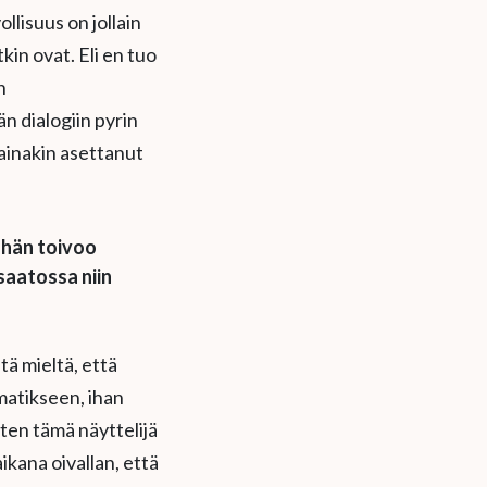
ollisuus on jollain
kin ovat. Eli en tuo
n
n dialogiin pyrin
n ainakin asettanut
 hän toivoo
aatossa niin
tä mieltä, että
matikseen, ihan
iten tämä näyttelijä
ikana oivallan, että