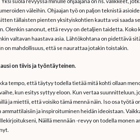
Yksi suola revyyssä minulle ohjaajana on ns. välikkeet, jotka
numeroiden väleihin. Ohjaajan työ on paljon teknistä asioide
itten tällaisten pienten yksityiskohtien kautta voi saada s
in. Olenkin sanonut, että revyy on detaljien taidetta. Koko
kin valtavan haastava asia. Lähtökohtana on pidettävä sitä,
n on mahdollisuus, että se naurattaa jotakin toistakin.
usi on tiivis ja työntäyteinen.
kka tempo, että täytyy todella tietää mitä kohti ollaan me
vaihe, kun esitys syttyy eloon. Kun vertaa suunnitteluun, j
nillä ja miettii, että voisiko tämä mennä näin. Iso osa työtä o
 ammattilaisiin ja inspiroituminen heidän ideoistaan. Vaikk
llekirjoitukseni, Näillä mennään -revyy on todella monen 
nyt.