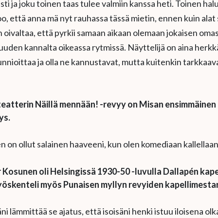
sti ja joku toinen taas tulee valmiin kanssa heti. Toinen hal
oo, että anna mä nyt rauhassa tässä mietin, ennen kuin alat
n oivaltaa, että pyrkii samaan aikaan olemaan jokaisen omas
uden kannalta oikeassa rytmissä. Näyttelijä on aina herkkä
nnioittaa ja olla ne kannustavat, mutta kuitenkin tarkkaava
.
atterin Näillä mennään! -revyy on Misan ensimmäinen 
ys.
 on ollut salainen haaveeni, kun olen komediaan kallellaa
 Kosunen oli Helsingissä 1930-50 -luvulla Dallapén kape
työskenteli myös Punaisen myllyn revyiden kapellimesta
i lämmittää se ajatus, että isoisäni henki istuu iloisena olk