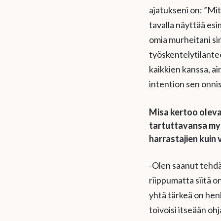
ajatukseni on: ”Mitä
tavalla näyttää esim
omia murheitani sin
työskentelytilantee
kaikkien kanssa, ain
intention sen onni
Misa kertoo oleva
tartuttavansa my
harrastajien kui
-Olen saanut tehdä 
riippumatta siitä 
yhtä tärkeä on henk
toivoisi itseään oh