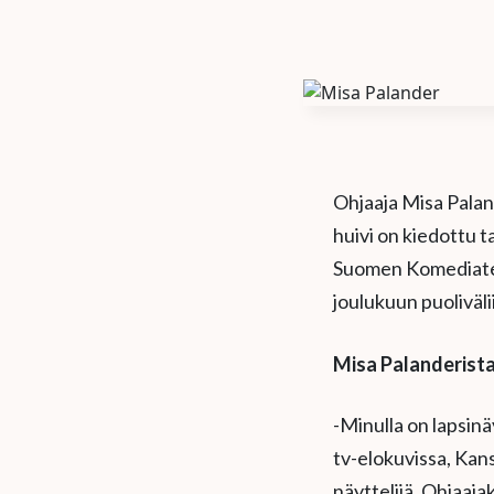
Ohjaaja Misa Palan
huivi on kiedottu 
Suomen Komediateat
joulukuun puoliväli
Misa Palanderista 
-Minulla on lapsinä
tv-elokuvissa, Kans
näyttelijä. Ohjaajak