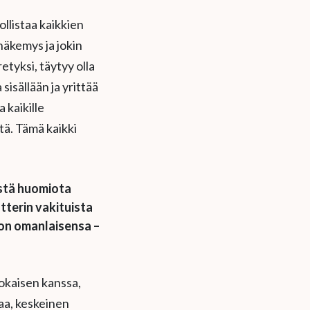
ollistaa kaikkien
näkemys ja jokin
etyksi, täytyy olla
 sisällään ja yrittää
 kaikille
tä. Tämä kaikki
istä huomiota
terin vakituista
 on omanlaisensa –
jokaisen kanssa,
aa, keskeinen