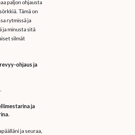
uaa paljon ohjausta
 sörkkiä. Tämä on
sa rytmissä ja
 ja minusta sitä
iset silmät
revyy-ohjaus ja
n.
llimestarina ja
rina.
apäälläni ja seuraa,