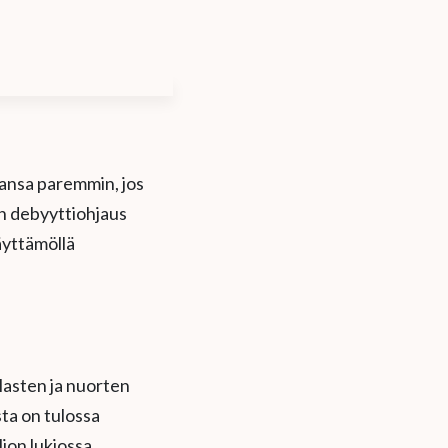
vansa paremmin, jos
an debyyttiohjaus
äyttämöllä
 lasten ja nuorten
sta on tulossa
lion lukiossa