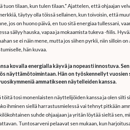
 tuon tilaan, kun tulen tilaan.” Ajattelen, että ohjaajan velv
erkkiä, täytyy olla töissä sellainen, kun toivoisin, että muut
ne, jos on huono päivä, en tuo sitä energiaa tullessani, vaa
ssa säilyy hauska, vapaa ja mokaamista tukeva -fiilis. Hyvää
ahan se ei näin mene, mutta jos siihen pyrkii, niin silloin o
stumiselle, hän kuvaa.
nsa kovalla energialla käyvä ja nopeasti innostuva. Sen
ös näyttämötoimintaan. Hän on työskennellyt vuosien s
n vuosikymmeniä ammatikseen näytelleiden kanssa.
töitä tosi monenlaisten näyttelijöiden kanssa ja olen silti si
onko ihminen siellä harrastusmielessä vai tehnyt pitkään am
ilökohtainen suhde ohjaajaan ja yritän löytää sieltä sen, m
jattavan. Tuntosarveni pelaavat sen mukaan, kun harjoitusa