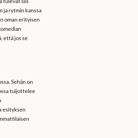
 tulevat siis
n ja rytmin kanssa
en oman erityisen
 komedian
 että jos se
nossa. Sehän on
ossa tuijottelee
n
a esityksen
ammattilaisen