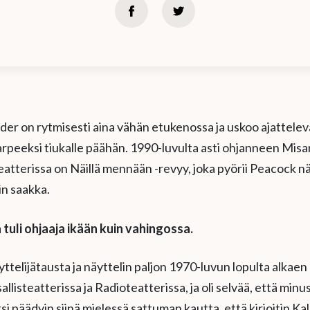
der on rytmisesti aina vähän etukenossa ja uskoo ajattele
tarpeeksi tiukalle päähän. 1990-luvulta asti ohjanneen Mis
terissa on Näillä mennään -revyy, joka pyörii Peacock n
in saakka.
tuli ohjaaja ikään kuin vahingossa.
yttelijätausta ja näyttelin paljon 1970-luvun lopulta alkaen
allisteatterissa ja Radioteatterissa, ja oli selvää, että minu
si päädyin siinä mielessä sattuman kautta, että kirjoitin Kal