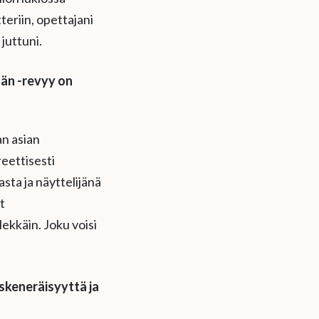
teriin, opettajani
 juttuni.
än -revyy on
an asian
reettisesti
sta ja näyttelijänä
t
ekkäin. Joku voisi
skeneräisyyttä ja