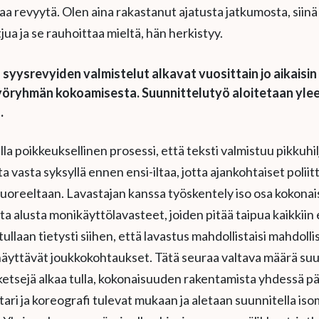
aa revyytä. Olen aina rakastanut ajatusta jatkumosta, siinä l
jua ja se rauhoittaa mieltä, hän herkistyy.
yysrevyiden valmistelut alkavat vuosittain jo aikaisin 
 työryhmän kokoamisesta. Suunnittelutyö aloitetaan ylee
.
alla poikkeuksellinen prosessi, että teksti valmistuu pikkuhi
ta vasta syksyllä ennen ensi-iltaa, jotta ajankohtaiset polii
tuoreeltaan. Lavastajan kanssa työskentely iso osa kokonai
a alusta monikäyttölavasteet, joiden pitää taipua kaikkiin e
 tullaan tietysti siihen, että lavastus mahdollistaisi mahdoll
äyttävät joukkokohtaukset. Tätä seuraa valtava määrä suu
sketsejä alkaa tulla, kokonaisuuden rakentamista yhdessä pä
ari ja koreografi tulevat mukaan ja aletaan suunnitella iso