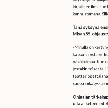
kirjallisen ilmaisu
kannustamana. Sillo
Tänä syksynä ensi
Misan 55. ohjaust
-Minulla on kertyn
katsomisesta eri ku
näkökulmaa. Kun oh
jostakin toisesta. L
teatteriopettajana 
sanoa sekatyöläise
Ohjaajan tärkeimp
olla askeleen edel