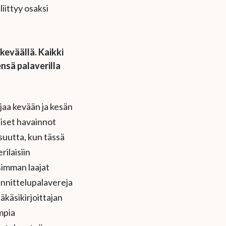
iittyy osaksi
keväällä. Kaikki
nsä palaverilla
ljaa kevään ja kesän
ttiset havainnot
suutta, kun tässä
rilaisiin
isimman laajat
nnittelupalavereja
äkäsikirjoittajan
mpia