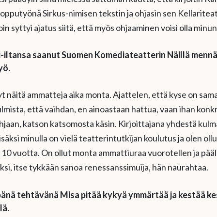
n lopputyönä Sirkus-nimisen tekstin ja ohjasin sen Kellariteat
in syttyi ajatus siitä, että myös ohjaaminen voisi olla minun
-iltansa saanut
Suomen
Komediateatterin Näillä mennä
yö.
yt näitä ammatteja aika monta. Ajattelen, että kyse on sam
lmista, että vaihdan, en ainoastaan hattua, vaan ihan konk
jaan, katson katsomosta käsin. Kirjoittajana yhdestä kulma
isäksi minulla on vielä teatterintutkijan koulutus ja olen ollu
10 vuotta. On ollut monta ammattiuraa vuorotellen ja pääll
ksi, itse tykkään sanoa renessanssimuija, hän naurahtaa.
änä tehtävänä Misa pitää kykyä ymmärtää ja kestää ke
lä.