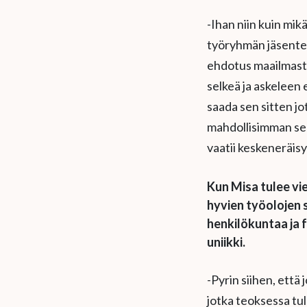
-Ihan niin kuin mik
työryhmän jäsenten
ehdotus maailmasta,
selkeä ja askeleen e
saada sen sitten jo
mahdollisimman selk
vaatii keskeneräis
Kun Misa tulee vie
hyvien työolojen 
henkilökuntaa ja 
uniikki.
-Pyrin siihen, että
jotka teoksessa tu