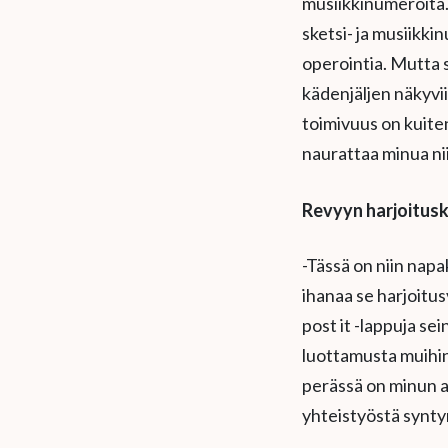
musiikkinumeroita. 
sketsi- ja musiikki
operointia. Mutta s
kädenjäljen näkyvi
toimivuus on kuiten
naurattaa minua nii
Revyyn harjoituska
-Tässä on niin napa
ihanaa se harjoitus
post it -lappuja sei
luottamusta muihin
perässä on minun a
yhteistyöstä synty