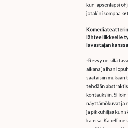
kun lapsenlapsi ohj
jotakin isompaa ket
Komediateatterin s
lähtee liikkeelle
lavastajan kanssa
-Revyy on sillä tav
aikana ja ihan lopul
saataisiin mukaan 
tehdään abstraktist
kohtauksiin. Silloin
näyttämökuvat ja n
ja pikkuhiljaa kun 
kanssa. Kapellimest