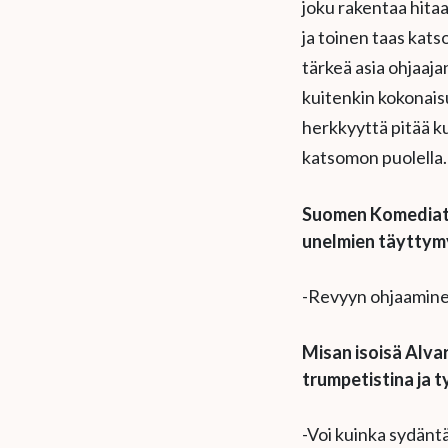
joku rakentaa hitaa
ja toinen taas kats
tärkeä asia ohjaaja
kuitenkin kokonaisu
herkkyyttä pitää ku
katsomon puolella
Suomen Komediate
unelmien täyttym
-Revyyn ohjaaminen
Misan isoisä Alvar
trumpetistina ja 
-Voi kuinka sydäntän